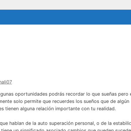
hali07
lgunas oportunidades podrás recordar lo que sueñas pero 
mente solo permite que recuerdes los sueños que de algú
s tienen alguna relación importante con tu realidad.
ue hablan de la auto superación personal, o de la estabili
 tiene un significado asociado cambios que pueden suceder