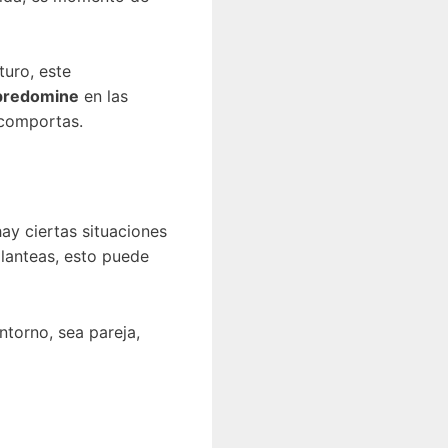
turo, este
 predomine
en las
 comportas.
hay ciertas situaciones
planteas, esto puede
torno, sea pareja,