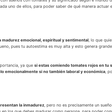
 con sueños con tomates y su significado según e mundo d
ada uno de ellos, para poder saber de qué manera actuar 
a madurez emocional, espiritual y sentimental
, lo que qui
eno, pues tu autoestima es muy alta y esto genera grandes
portancia, ya que
si estas comiendo tomates rojos en tu 
solo emocionalmente si no también laboral y económica
, p
presentan la inmadurez
, pero no es precisamente un sueño
os en los que debes madurar como persona, para poder conse