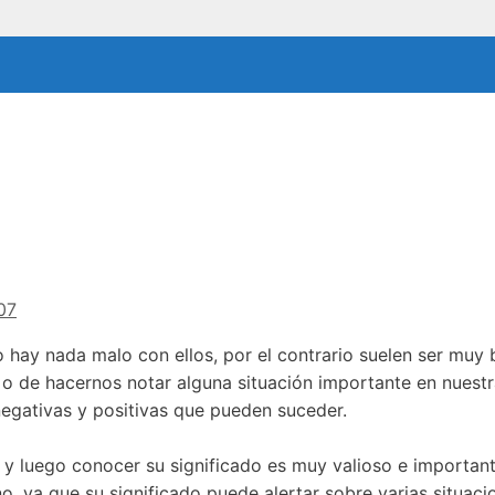
07
 hay nada malo con ellos, por el contrario suelen ser muy 
o de hacernos notar alguna situación importante en nuestr
negativas y positivas que pueden suceder.
s y luego conocer su significado es muy valioso e important
o, ya que su significado puede alertar sobre varias situac