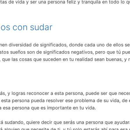
as de vida y ser una persona feliz y tranquila en todo lo 
ños con sudar
en diversidad de significados, donde cada uno de ellos se
estos sueños son de significados negativos, pero que tú pu
, que las cosas que suceden en tu realidad sean buenas, y
más, y logras reconocer a esta persona, puede ser que nece
ue esta persona pueda resolver ese problema de su vida, d
a esa persona que es importante en tu vida.
tá sudando, quiere decir que serás una persona que ayudara
 alguien que necesite de ti, y tú solo estarás ahí para esa 