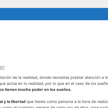
i07
ación de la realidad, donde necesitas prestar atención a l
ue actúa en tu realidad, por lo que en el caso de los sueñ
os tienen mucho poder en los sueños.
 y la libertad
que tienes como persona a la hora de realiza
eño como el contexto general de cada uno de ellos, para pod