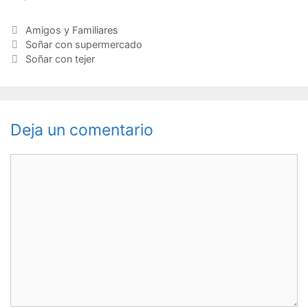
Categorías
Amigos y Familiares
Navegación
Soñar con supermercado
de
Soñar con tejer
entradas
Deja un comentario
Comentario