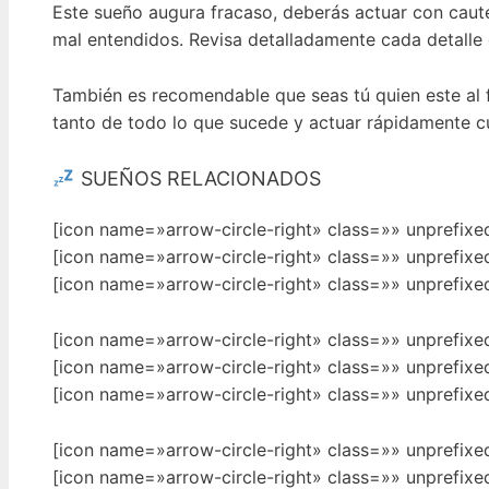
Este sueño augura fracaso, deberás actuar con caute
mal entendidos. Revisa detalladamente cada detalle
También es recomendable que seas tú quien este al f
tanto de todo lo que sucede y actuar rápidamente c
SUEÑOS RELACIONADOS
[icon name=»arrow-circle-right» class=»» unprefix
[icon name=»arrow-circle-right» class=»» unprefix
[icon name=»arrow-circle-right» class=»» unprefix
[icon name=»arrow-circle-right» class=»» unprefix
[icon name=»arrow-circle-right» class=»» unprefix
[icon name=»arrow-circle-right» class=»» unprefix
[icon name=»arrow-circle-right» class=»» unprefix
[icon name=»arrow-circle-right» class=»» unprefix