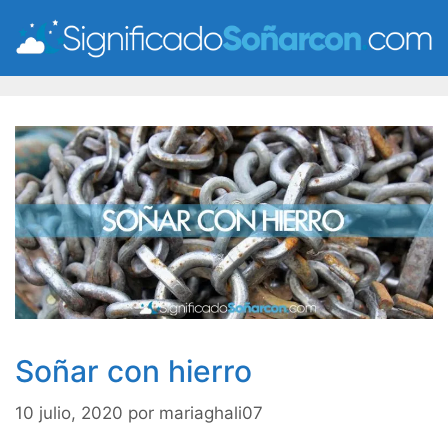
Saltar
al
contenido
Soñar con hierro
10 julio, 2020
por
mariaghali07