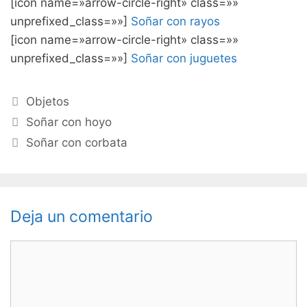
[icon name=»arrow-circle-right» class=»»
unprefixed_class=»»]
Soñar con rayos
[icon name=»arrow-circle-right» class=»»
unprefixed_class=»»]
Soñar con juguetes
Categorías
Objetos
Navegación
Soñar con hoyo
de
Soñar con corbata
entradas
Deja un comentario
Comentario